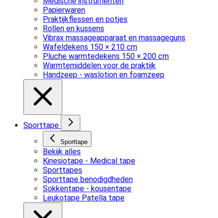
Medische instrumenten
Papierwaren
Praktijkflessen en potjes
Rollen en kussens
Vibrax massageapparaat en massageguns
Wafeldekens 150 × 210 cm
Pluche warmtedekens 150 × 200 cm
Warmtemiddelen voor de praktijk
Handzeep - waslotion en foamzeep
Sporttape
Sporttape
Bekijk alles
Kinesiotape - Medical tape
Sporttapes
Sporttape benodigdheden
Sokkentape - kousentape
Leukotape Patella tape