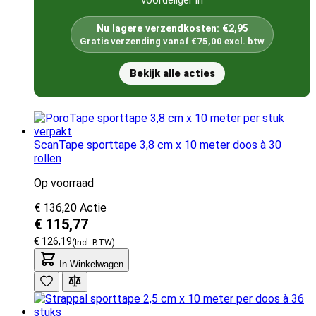
Nu lagere verzendkosten: €2,95
Gratis verzending vanaf €75,00 excl. btw
Bekijk alle acties
ScanTape sporttape 3,8 cm x 10 meter doos à 30
rollen
Op voorraad
€ 136,20
Actie
€ 115,77
€ 126,19
In Winkelwagen