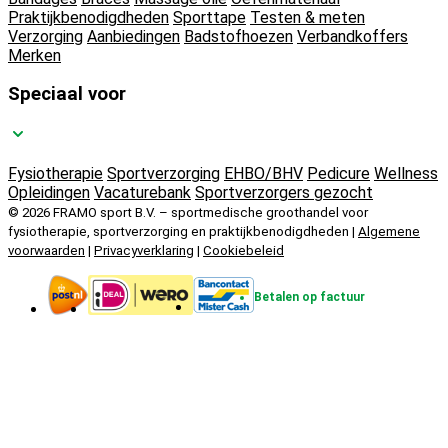
Praktijkbenodigdheden
Sporttape
Testen & meten
Verzorging
Aanbiedingen
Badstofhoezen
Verbandkoffers
Merken
Speciaal voor
Fysiotherapie
Sportverzorging
EHBO/BHV
Pedicure
Wellness
Opleidingen
Vacaturebank
Sportverzorgers gezocht
© 2026 FRAMO sport B.V. – sportmedische groothandel voor
fysiotherapie, sportverzorging en praktijkbenodigdheden |
Algemene
voorwaarden
|
Privacyverklaring
|
Cookiebeleid
Betalen op factuur