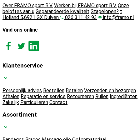
Over FRAMO sport B.V.
Werken bij FRAMO sport B.V.
Onze
beloftes aan u
Gegarandeerde kwaliteit
Stagelopen?
t
Holland 5,6921 GX Duiven
026 311 42 93
info@framo.nl
Vind ons online
Klantenservice
Persoonlijk advies
Bestellen
Betalen
Verzenden en bezorgen
Afhalen
Reparatie en service
Retourneren
Ruilen
Ingrediënten
Zakelijk
Particulieren
Contact
Assortiment
Bandages
Braces
Massage olie
Oefenmateriaal