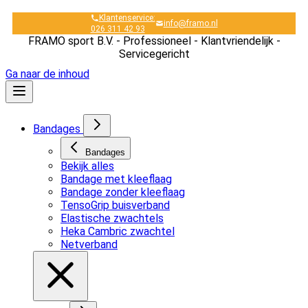
Klantenservice:
info@framo.nl
026 311 42 93
FRAMO sport B.V. - Professioneel - Klantvriendelijk -
Servicegericht
Ga naar de inhoud
Bandages
Bandages
Bekijk alles
Bandage met kleeflaag
Bandage zonder kleeflaag
TensoGrip buisverband
Elastische zwachtels
Heka Cambric zwachtel
Netverband