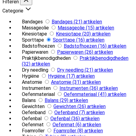
Filteren
Categorie
Bandages
Bandages
(21)
artikelen
Massageolie
Massageolie
(15)
artikelen
Kinesiotape
Kinesiotape
(20)
artikelen
Sporttape
Sporttape
(16)
artikelen
Badstofhoezen
Badstofhoezen
(16)
artikelen
Papierwaren
Papierwaren
(26)
artikelen
Praktijkbenodigdheden
Praktijkbenodigdheden
(32)
artikelen
Dry needling
Dry needling
(21)
artikelen
Hygiëne
Hygiëne
(17)
artikelen
Anatomie
Anatomie
(31)
artikelen
Instrumenten
Instrumenten
(36)
artikelen
Oefenmateriaal
Oefenmateriaal
(41)
artikelen
Balans
Balans
(29)
artikelen
Gewichten
Gewichten
(26)
artikelen
Oefenband
Oefenband
(7)
artikelen
Oefenbal
Oefenbal
(36)
artikelen
Oefenmat
Oefenmat
(6)
artikelen
Foamroller
Foamroller
(8)
artikelen