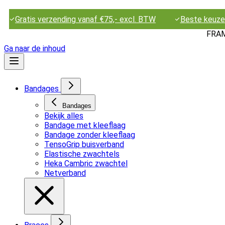
Gratis verzending vanaf €75,- excl. BTW
Beste keuze 
FRAMO
Ga naar de inhoud
Bandages
Bandages
Bekijk alles
Bandage met kleeflaag
Bandage zonder kleeflaag
TensoGrip buisverband
Elastische zwachtels
Heka Cambric zwachtel
Netverband