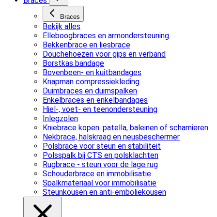
Braces
Braces
Bekijk alles
Elleboogbraces en armondersteuning
Bekkenbrace en liesbrace
Douchehoezen voor gips en verband
Borstkas bandage
Bovenbeen- en kuitbandages
Knapman compressiekleding
Duimbraces en duimspalken
Enkelbraces en enkelbandages
Hiel-, voet- en teenondersteuning
Inlegzolen
Kniebrace kopen: patella, baleinen of scharnieren
Nekbrace, halskraag en neusbeschermer
Polsbrace voor steun en stabiliteit
Polsspalk bij CTS en polsklachten
Rugbrace - steun voor de lage rug
Schouderbrace en immobilisatie
Spalkmateriaal voor immobilisatie
Steunkousen en anti-emboliekousen