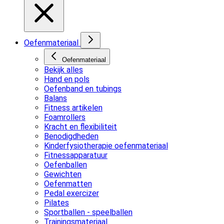
Oefenmateriaal
Oefenmateriaal
Bekijk alles
Hand en pols
Oefenband en tubings
Balans
Fitness artikelen
Foamrollers
Kracht en flexibiliteit
Benodigdheden
Kinderfysiotherapie oefenmateriaal
Fitnessapparatuur
Oefenballen
Gewichten
Oefenmatten
Pedal exercizer
Pilates
Sportballen - speelballen
Trainingsmateriaal