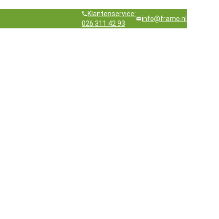
Klantenservice:
info@framo.nl
026 311 42 93